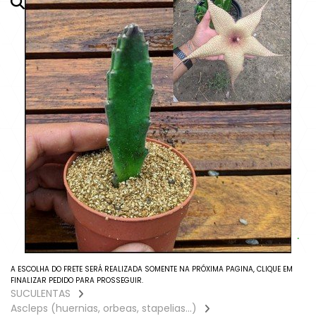
Agavoides
Adromichus
Aeoniuns
Aloes E Agaves
Anacampseros
Babies (vaso6)
Columeias
Cotyledons
Crassulas E Sinocrassulas
A ESCOLHA DO FRETE SERÁ REALIZADA SOMENTE NA PRÓXIMA PAGINA, CLIQUE EM
FINALIZAR PEDIDO PARA PROSSEGUIR.
SUCULENTAS
Euphorbias E Monadeniuns
Ascleps (huernias, orbeas, stapelias...)