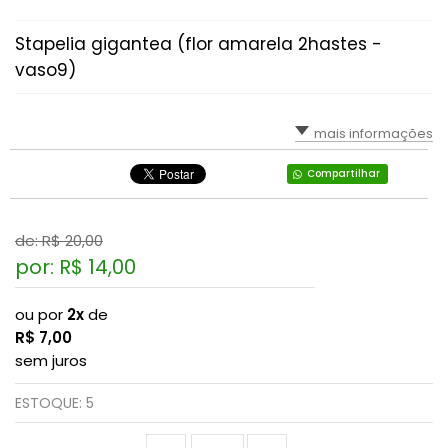
Faucarias
Stapelia gigantea (flor amarela 2hastes -
vaso9)
Gibbifloras (Gigantes)
Graptoverias, Graptopetaluns E Graptoseduns
mais informações
Haworthias E Gasterias
Compartilhar
Kalanchoes
de: R$
20,00
Lenophyllum
por: R$
14,00
Mesembs (pedras Vivas, Lithops, Pleiospilos...)
ou por
2x
de
R$
7,00
Orostachys
sem juros
ESTOQUE:
5
Outras Espécies