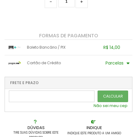
Pachyphytuns E Pachyverias
-
+
Peperomias
Rhipsalis E Afins
FORMAS DE PAGAMENTO
Seduns E Sedeverias
R$ 14,00
Boleto Bancário / PIX
Sempervivuns
1x sem juros de R$ 14,00
.
.
.
.
Parcelas
Cartão de Crédito
.
.
.
.
.
.
.
Senecios
1x sem juros de R$ 14,00
.
.
.
.
.
.
2x sem juros de R$ 7,00
.
.
FRETE E PRAZO
.
.
CALCULAR
Não sei meu cep
DÚVIDAS
INDIQUE
TIRE SUAS DÚVIDAS SOBRE ESTE
INDIQUE ESTE PRODUTO A UM AMIGO