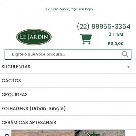
...
Seja Bem-Vindo, faça seu login
contato@lejardinsuculentas.com
(22) 99956-3364
0
ITEM
R$ 0,00
SUCULENTAS
CACTOS
Haworthias Importadas
ORQUÍDEAS
Echeverias
FOLHAGENS (Urban Jungle)
Hoyas (Flor De Cera) E Dischidias
CERÂMICAS ARTESANAIS
Ascleps (huernias, Orbeas, Stapelias...)