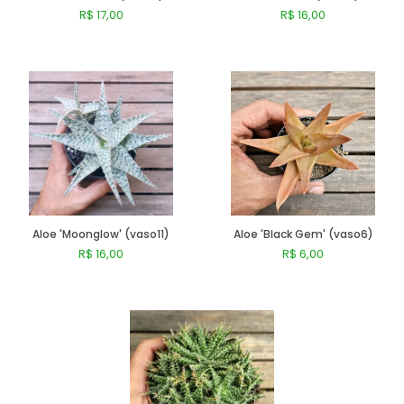
R$ 17,00
R$ 16,00
Faucarias
Comprar
Comprar
Gibbifloras (Gigantes)
Graptoverias, Graptopetaluns E Graptoseduns
Haworthias E Gasterias
Kalanchoes
Aloe 'Moonglow' (vaso11)
Aloe 'Black Gem' (vaso6)
Lenophyllum
R$ 16,00
R$ 6,00
Mesembs (pedras Vivas, Lithops, Pleiospilos...)
Comprar
Comprar
Orostachys
Outras Espécies