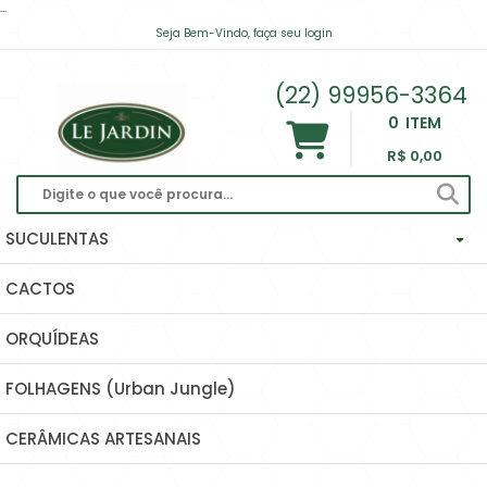
...
Seja Bem-Vindo, faça seu login
contato@lejardinsuculentas.com
(22) 99956-3364
0
ITEM
R$ 0,00
SUCULENTAS
CACTOS
Haworthias Importadas
ORQUÍDEAS
Echeverias
FOLHAGENS (Urban Jungle)
Hoyas (Flor De Cera) E Dischidias
CERÂMICAS ARTESANAIS
Ascleps (huernias, Orbeas, Stapelias...)