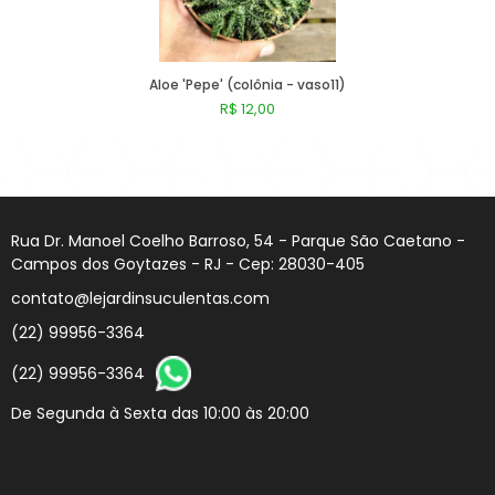
Pachyphytuns E Pachyverias
Peperomias
Aloe 'Pepe' (colônia - vaso11)
Rhipsalis E Afins
R$ 12,00
Seduns E Sedeverias
Comprar
Sempervivuns
Rua Dr. Manoel Coelho Barroso, 54 - Parque São Caetano -
Senecios
Campos dos Goytazes - RJ - Cep: 28030-405
contato@lejardinsuculentas.com
(22) 99956-3364
(22) 99956-3364
De Segunda à Sexta das 10:00 às 20:00