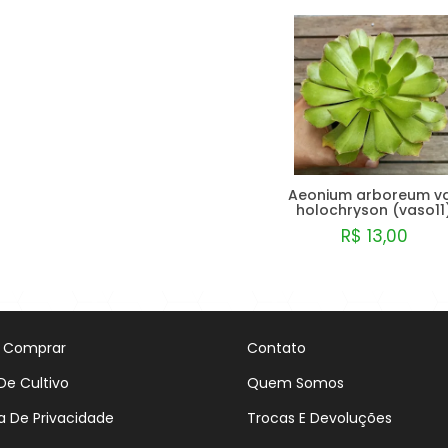
Aeonium arboreum va
holochryson (vaso11
R$ 13,00
Comprar
 Comprar
Contato
De Cultivo
Quem Somos
ca De Privacidade
Trocas E Devoluções