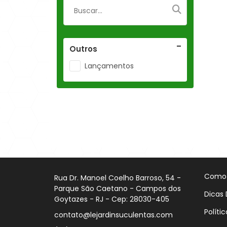
Outros
Lançamentos
Como
Rua Dr. Manoel Coelho Barroso, 54 -
Parque São Caetano - Campos dos
Dicas 
Goytazes - RJ - Cep: 28030-405
Políti
contato@lejardinsuculentas.com