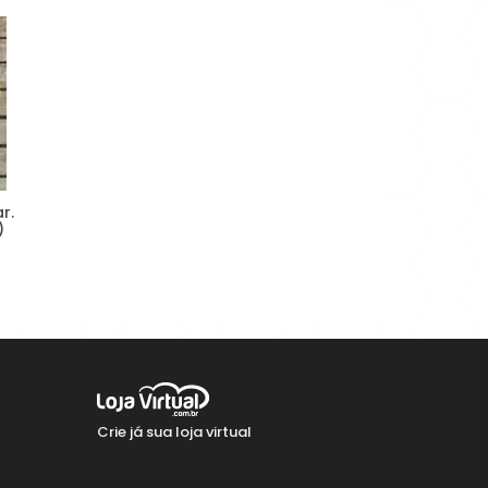
MENOR PREÇO
MAIOR PREÇO
A - Z
r.
)
Crie já sua loja virtual