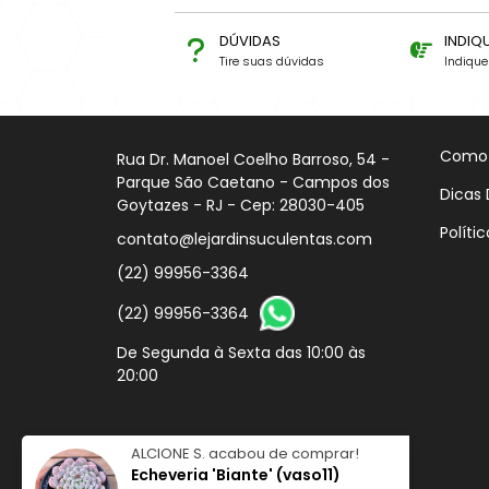
DÚVIDAS
INDIQ
Tire suas dúvidas
Indiqu
Como
Rua Dr. Manoel Coelho Barroso, 54 -
Parque São Caetano - Campos dos
Dicas 
Goytazes - RJ - Cep: 28030-405
Políti
contato@lejardinsuculentas.com
(22) 99956-3364
(22) 99956-3364
De Segunda à Sexta das 10:00 às
20:00
ALCIONE S.
acabou de comprar!
Echeveria 'Biante' (vaso11)