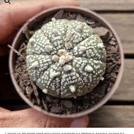
Agavoides
Adromichus
Aeoniuns
Aloes E Agaves
Anacampseros
Babies (vaso6)
Columeias
Cotyledons
Crassulas E Sinocrassulas
Euphorbias E Monadeniuns