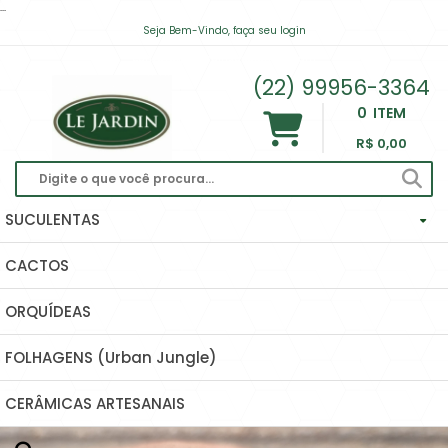
...
Seja Bem-Vindo, faça seu login
contato@lejardinsuculentas.com
(22) 99956-3364
0
ITEM
R$ 0,00
SUCULENTAS
CACTOS
Haworthias Importadas
ORQUÍDEAS
Echeverias
FOLHAGENS (Urban Jungle)
Hoyas (Flor De Cera) E Dischidias
CERÂMICAS ARTESANAIS
Ascleps (huernias, Orbeas, Stapelias...)