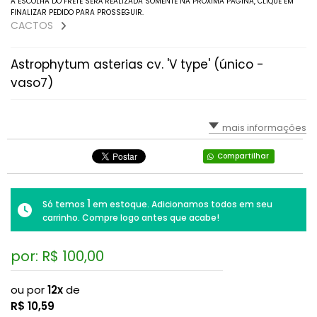
A ESCOLHA DO FRETE SERÁ REALIZADA SOMENTE NA PRÓXIMA PAGINA, CLIQUE EM
FINALIZAR PEDIDO PARA PROSSEGUIR.
Faucarias
CACTOS
Gibbifloras (Gigantes)
Astrophytum asterias cv. 'V type' (único -
vaso7)
Graptoverias, Graptopetaluns E Graptoseduns
Haworthias E Gasterias
mais informações
Kalanchoes
Compartilhar
Lenophyllum
1
Só temos
em estoque. Adicionamos todos em seu
Mesembs (pedras Vivas, Lithops, Pleiospilos...)
carrinho. Compre logo antes que acabe!
Orostachys
por: R$
100,00
Outras Espécies
ou por
12x
de
R$
10,59