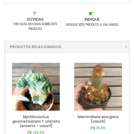
6x com juros de R$ 19,21
12x com juros de R$ 10,59
DÚVIDAS
INDIQUE
TIRE SUAS DÚVIDAS SOBRE ESTE
INDIQUE ESTE PRODUTO A UM AMIGO
PRODUTO
PRODUTOS RELACIONADOS
Myrtillocactus
Mammillaria elongata
geometriazans f. cristata
(vaso9)
(enxerto - vaso11)
R$ 10,00
R$ 120,00