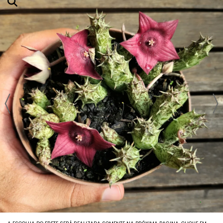
Agavoides
Adromichus
Aeoniuns
Aloes E Agaves
Anacampseros
Babies (vaso6)
Columeias
Cotyledons
Crassulas E Sinocrassulas
Euphorbias E Monadeniuns