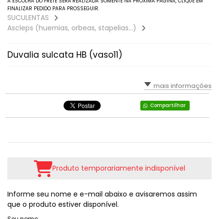
A ESCOLHA DO FRETE SERÁ REALIZADA SOMENTE NA PRÓXIMA PAGINA, CLIQUE EM
FINALIZAR PEDIDO PARA PROSSEGUIR.
Faucarias
SUCULENTAS
Ascleps (huernias, orbeas, stapelias...)
Gibbifloras (Gigantes)
Duvalia sulcata HB (vaso11)
Graptoverias, Graptopetaluns E Graptoseduns
Haworthias E Gasterias
mais informações
Kalanchoes
Compartilhar
Lenophyllum
Mesembs (pedras Vivas, Lithops, Pleiospilos...)
Produto temporariamente indisponível
Orostachys
Informe seu nome e e-mail abaixo e avisaremos assim
Outras Espécies
que o produto estiver disponível.
Seu nome: