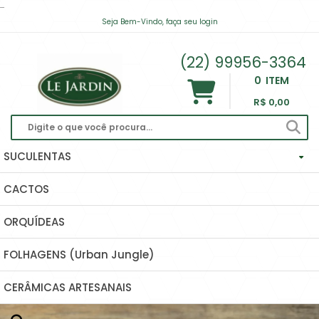
...
Begonia 'Beleaf' rosa e prata (vaso11)
Seja Bem-Vindo, faça seu login
Há 1 hora
contato@lejardinsuculentas.com
(22) 99956-3364
0
ITEM
R$ 0,00
SUCULENTAS
CACTOS
Haworthias Importadas
ORQUÍDEAS
Echeverias
FOLHAGENS (Urban Jungle)
Hoyas (Flor De Cera) E Dischidias
CERÂMICAS ARTESANAIS
Ascleps (huernias, Orbeas, Stapelias...)