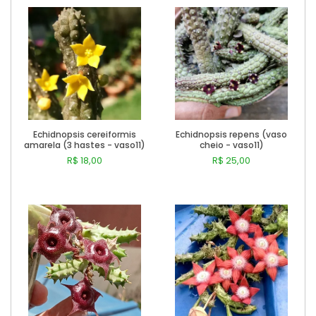
Echidnopsis cereiformis
Echidnopsis repens (vaso
amarela (3 hastes - vaso11)
cheio - vaso11)
R$ 18,00
R$ 25,00
Comprar
Comprar