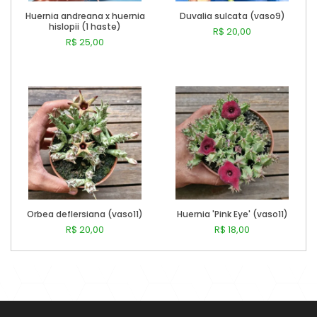
Huernia andreana x huernia
Duvalia sulcata (vaso9)
hislopii (1 haste)
R$ 20,00
R$ 25,00
Comprar
Comprar
Orbea deflersiana (vaso11)
Huernia 'Pink Eye' (vaso11)
R$ 20,00
R$ 18,00
Comprar
Comprar