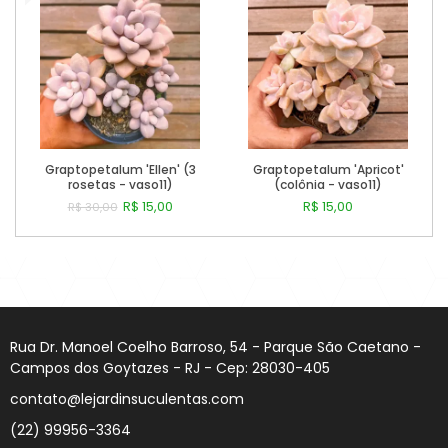
Graptopetalum 'Ellen' (3
Graptopetalum 'Apricot'
rosetas - vaso11)
(colônia - vaso11)
R$ 15,00
R$ 15,00
R$ 30,00
Comprar
Comprar
Rua Dr. Manoel Coelho Barroso, 54 - Parque São Caetano -
Campos dos Goytazes - RJ - Cep: 28030-405
contato@lejardinsuculentas.com
(22) 99956-3364