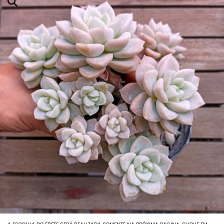
Agavoides
Adromichus
Aeoniuns
Aloes E Agaves
Anacampseros
Babies (vaso6)
Columeias
Cotyledons
Crassulas E Sinocrassulas
Euphorbias E Monadeniuns