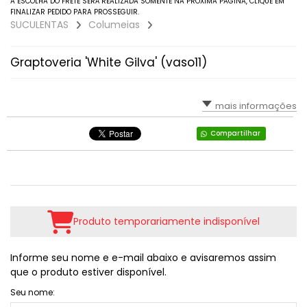
A ESCOLHA DO FRETE SERÁ REALIZADA SOMENTE NA PRÓXIMA PAGINA, CLIQUE EM
FINALIZAR PEDIDO PARA PROSSEGUIR.
Faucarias
SUCULENTAS
Columeias
Gibbifloras (Gigantes)
Graptoveria 'White Gilva' (vaso11)
Graptoverias, Graptopetaluns E Graptoseduns
mais informações
Haworthias E Gasterias
Compartilhar
Kalanchoes
Lenophyllum
Mesembs (pedras Vivas, Lithops, Pleiospilos...)
Produto temporariamente indisponível
Orostachys
Informe seu nome e e-mail abaixo e avisaremos assim
que o produto estiver disponível.
Outras Espécies
Seu nome: