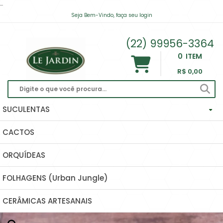
...
Há 1 hora
Seja Bem-Vindo, faça seu login
contato@lejardinsuculentas.com
(22) 99956-3364
0
ITEM
R$ 0,00
SUCULENTAS
CACTOS
Haworthias Importadas
ORQUÍDEAS
Echeverias
FOLHAGENS (Urban Jungle)
Hoyas (Flor De Cera) E Dischidias
CERÂMICAS ARTESANAIS
Ascleps (huernias, Orbeas, Stapelias...)