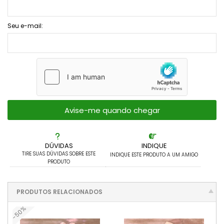
Pachyphytuns E Pachyverias
Peperomias
Seu e-mail:
Rhipsalis E Afins
Seduns E Sedeverias
Sempervivuns
Avise-me quando chegar
Senecios
DÚVIDAS
INDIQUE
TIRE SUAS DÚVIDAS SOBRE ESTE
INDIQUE ESTE PRODUTO A UM AMIGO
PRODUTO
PRODUTOS RELACIONADOS
-50%