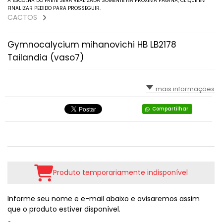
A ESCOLHA DO FRETE SERÁ REALIZADA SOMENTE NA PRÓXIMA PAGINA, CLIQUE EM
FINALIZAR PEDIDO PARA PROSSEGUIR.
Faucarias
CACTOS
Gibbifloras (Gigantes)
Gymnocalycium mihanovichi HB LB2178
Tailandia (vaso7)
Graptoverias, Graptopetaluns E Graptoseduns
Haworthias E Gasterias
mais informações
Kalanchoes
Compartilhar
Lenophyllum
Mesembs (pedras Vivas, Lithops, Pleiospilos...)
Produto temporariamente indisponível
Orostachys
Informe seu nome e e-mail abaixo e avisaremos assim
Outras Espécies
que o produto estiver disponível.