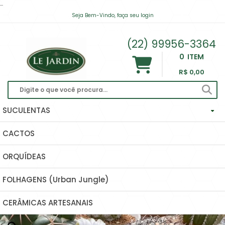
...
Seja Bem-Vindo, faça seu login
contato@lejardinsuculentas.com
(22) 99956-3364
0
ITEM
R$ 0,00
SUCULENTAS
CACTOS
Haworthias Importadas
ORQUÍDEAS
Echeverias
FOLHAGENS (Urban Jungle)
Hoyas (Flor De Cera) E Dischidias
CERÂMICAS ARTESANAIS
Ascleps (huernias, Orbeas, Stapelias...)