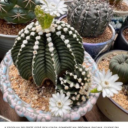
Agavoides
Adromichus
Aeoniuns
Aloes E Agaves
Anacampseros
Babies (vaso6)
Columeias
Cotyledons
Crassulas E Sinocrassulas
Euphorbias E Monadeniuns