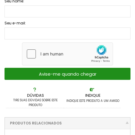
Pachyphytuns E Pachyverias
Seu nome:
Peperomias
Seu e-mail:
Rhipsalis E Afins
Seduns E Sedeverias
Sempervivuns
Senecios
Avise-me quando chegar
DÚVIDAS
INDIQUE
TIRE SUAS DÚVIDAS SOBRE ESTE
INDIQUE ESTE PRODUTO A UM AMIGO
PRODUTO
PRODUTOS RELACIONADOS