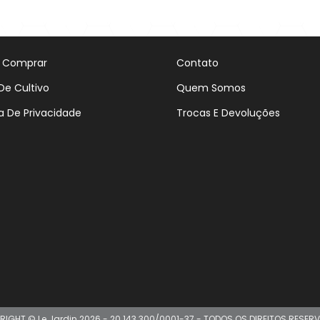
Comprar
Comprar
 Comprar
Contato
De Cultivo
Quem Somos
ca De Privacidade
Trocas E Devoluções
RIGHT © Le Jardin 2026 - 20.143.300/0001-37 - TODOS OS DIREITOS RESER