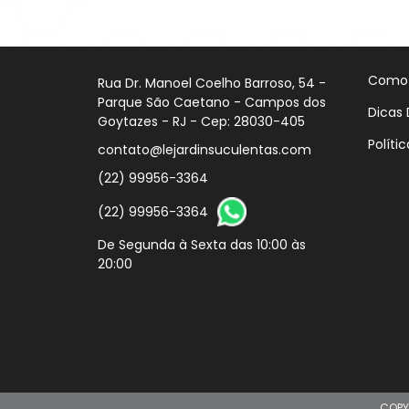
Comprar
Como
Rua Dr. Manoel Coelho Barroso, 54 -
Parque São Caetano - Campos dos
Dicas 
Goytazes - RJ - Cep: 28030-405
Políti
contato@lejardinsuculentas.com
(22) 99956-3364
(22) 99956-3364
De Segunda à Sexta das 10:00 às
20:00
COPY