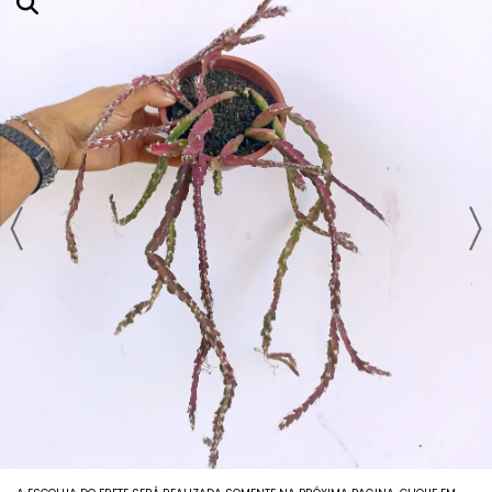
Agavoides
Adromichus
Aeoniuns
Aloes E Agaves
Anacampseros
Babies (vaso6)
Columeias
Cotyledons
Crassulas E Sinocrassulas
Euphorbias E Monadeniuns