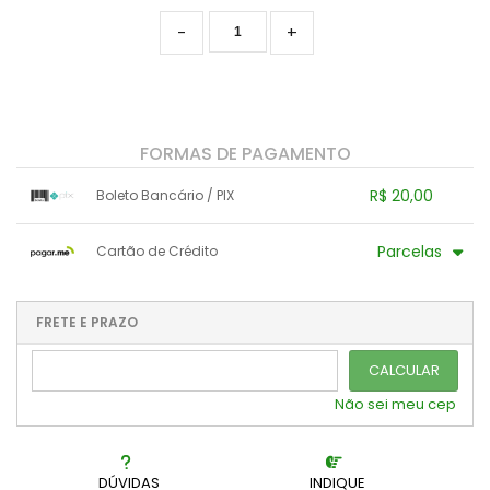
Pachyphytuns E Pachyverias
-
+
Peperomias
Rhipsalis E Afins
FORMAS DE PAGAMENTO
Seduns E Sedeverias
R$ 20,00
Boleto Bancário / PIX
Sempervivuns
1x sem juros de R$ 20,00
.
.
.
.
Parcelas
Cartão de Crédito
.
.
Senecios
.
.
.
.
.
1x sem juros de R$ 20,00
4x com juros de R$ 5,57
2x sem juros de R$ 10,00
.
.
FRETE E PRAZO
.
.
.
.
3x com juros de R$ 7,29
.
.
CALCULAR
Não sei meu cep
DÚVIDAS
INDIQUE