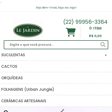
...
Seja Bem-Vindo, faça seu login
contato@lejardinsuculentas.com
(22) 99956-3364
0
ITEM
R$ 0,00
SUCULENTAS
CACTOS
Haworthias Importadas
ORQUÍDEAS
Echeverias
FOLHAGENS (Urban Jungle)
Hoyas (Flor De Cera) E Dischidias
CERÂMICAS ARTESANAIS
Ascleps (huernias, Orbeas, Stapelias...)