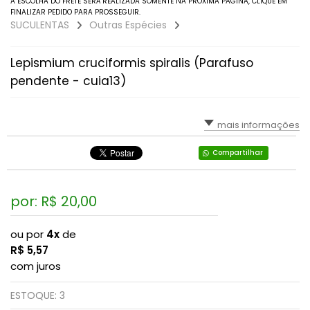
A ESCOLHA DO FRETE SERÁ REALIZADA SOMENTE NA PRÓXIMA PAGINA, CLIQUE EM
FINALIZAR PEDIDO PARA PROSSEGUIR.
Faucarias
SUCULENTAS
Outras Espécies
Gibbifloras (Gigantes)
Lepismium cruciformis spiralis (Parafuso
pendente - cuia13)
Graptoverias, Graptopetaluns E Graptoseduns
Haworthias E Gasterias
mais informações
Kalanchoes
Compartilhar
Lenophyllum
por: R$
20,00
Mesembs (pedras Vivas, Lithops, Pleiospilos...)
ou por
4x
de
Orostachys
R$
5,57
com juros
Outras Espécies
ESTOQUE:
3