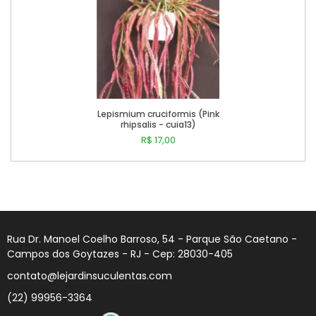
Lepismium cruciformis (Pink
rhipsalis - cuia13)
R$ 17,00
Comprar
Rua Dr. Manoel Coelho Barroso, 54 - Parque São Caetano -
Campos dos Goytazes - RJ - Cep: 28030-405
contato@lejardinsuculentas.com
(22) 99956-3364