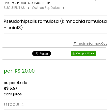
FINALIZAR PEDIDO PARA PROSSEGUIR.
Faucarias
SUCULENTAS
Outras Espécies
Gibbifloras (Gigantes)
Pseudorhipsalis ramulosa (Kimnachia ramulosa
- cuia13)
Graptoverias, Graptopetaluns E Graptoseduns
Haworthias E Gasterias
mais informações
Kalanchoes
Compartilhar
Lenophyllum
por: R$
20,00
Mesembs (pedras Vivas, Lithops, Pleiospilos...)
ou por
4x
de
R$
Orostachys
5,57
com juros
Outras Espécies
ESTOQUE:
4