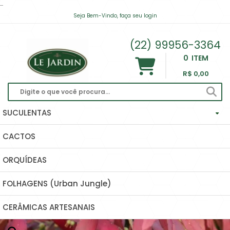
...
Seja Bem-Vindo, faça seu login
contato@lejardinsuculentas.com
(22) 99956-3364
0
ITEM
R$ 0,00
SUCULENTAS
CACTOS
Haworthias Importadas
ORQUÍDEAS
Echeverias
FOLHAGENS (Urban Jungle)
Hoyas (Flor De Cera) E Dischidias
CERÂMICAS ARTESANAIS
Ascleps (huernias, Orbeas, Stapelias...)