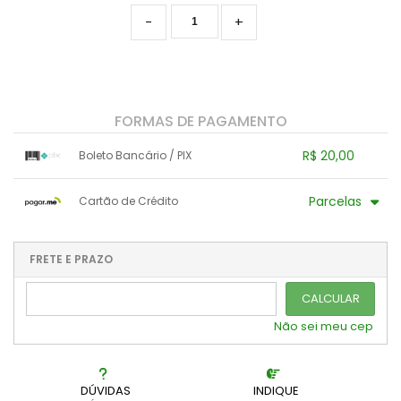
Pachyphytuns E Pachyverias
-
+
Peperomias
Rhipsalis E Afins
FORMAS DE PAGAMENTO
Seduns E Sedeverias
R$ 20,00
Boleto Bancário / PIX
Sempervivuns
1x sem juros de R$ 20,00
.
.
.
.
Parcelas
Cartão de Crédito
.
.
.
.
Senecios
.
.
.
1x sem juros de R$ 20,00
4x com juros de R$ 5,57
2x sem juros de R$ 10,00
.
.
FRETE E PRAZO
.
.
.
.
3x com juros de R$ 7,29
.
.
CALCULAR
Não sei meu cep
DÚVIDAS
INDIQUE