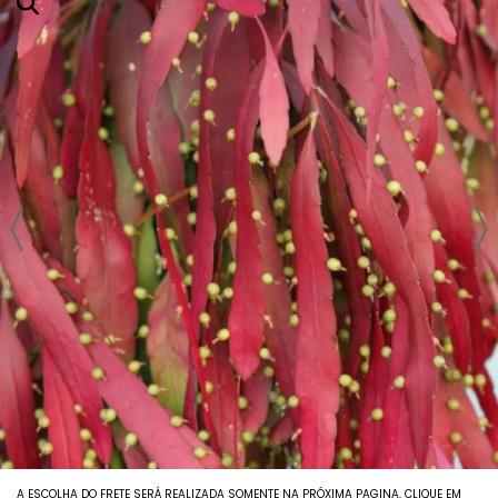
Agavoides
Adromichus
Aeoniuns
Aloes E Agaves
Anacampseros
Babies (vaso6)
Columeias
Cotyledons
Crassulas E Sinocrassulas
Euphorbias E Monadeniuns
A ESCOLHA DO FRETE SERÁ REALIZADA SOMENTE NA PRÓXIMA PAGINA, CLIQUE EM